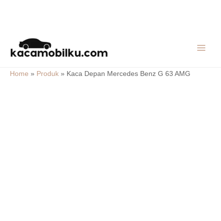
Skip
MAIN
to
MEN
content
Home
»
Produk
»
Kaca Depan Mercedes Benz G 63 AMG