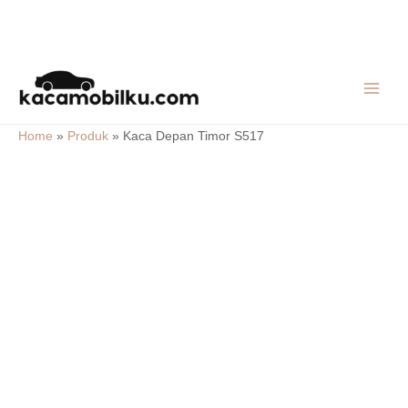
Skip
MAIN
to
MEN
content
Home
»
Produk
»
Kaca Depan Timor S517