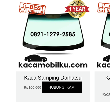
Kaca Samping Daihatsu
K
HUBUNGI KAMI
Rp
100.000
Rp
1