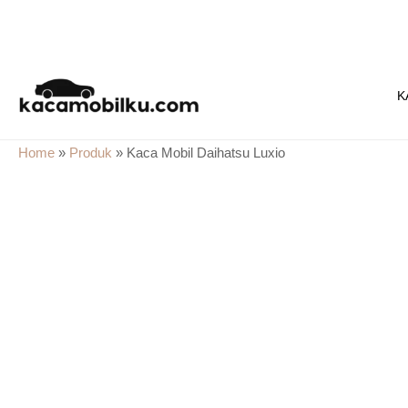
Skip
to
K
content
Home
»
Produk
»
Kaca Mobil Daihatsu Luxio