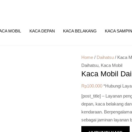
ACA MOBIL
KACA DEPAN
KACA BELAKANG
KACA SAMPI
Home
/
Daihatsu
/ Kaca M
Daihatsu
,
Kaca Mobil
Kaca Mobil Dai
Rp
100.000
*Hubungi Laya
[post_title] – Layanan pe
depan, kaca belakang dan
kendaraan. Berpengalaman 
sebagai jaminan layanan b