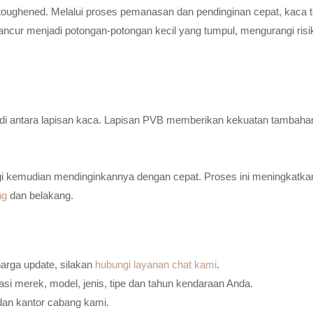
toughened. Melalui proses pemanasan dan pendinginan cepat, kaca t
ancur menjadi potongan-potongan kecil yang tumpul, mengurangi risi
n di antara lapisan kaca. Lapisan PVB memberikan kekuatan tambaha
i kemudian mendinginkannya dengan cepat. Proses ini meningkatkan
ng
dan belakang.
harga update, silakan
hubungi layanan chat kami
.
i merek, model, jenis, tipe dan tahun kendaraan Anda.
dan kantor cabang kami.