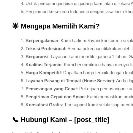
Untuk pemasangan bisa di gudang kami atau di lokasi 
Pengiriman ke seluruh Indonesia dengan jasa kirim kh
🌟 Mengapa Memilih Kami?
Berpengalaman
: Kami hadir melayani konsumen sejak 
Teknisi Profesional
: Semua pekerjaan dilakukan oleh 
Bergaransi
: Layanan kami memiliki garansi 1 tahun. Ga
Kualitas Terjamin
: Kami berkomitmen hanya menyediakan
Harga Kompetitif
: Dapatkan harga terbaik dengan kua
Layanan Pasang di Tempat (Home Service)
: Anda da
Pemasangan yang Cepat
: Pekerjaan pemasangan kaca
Pengiriman Cepat dan Aman
: Kami memastikan produ
Konsultasi Gratis
: Tim support kami selalu siap mem
📞 Hubungi Kami – [post_title]