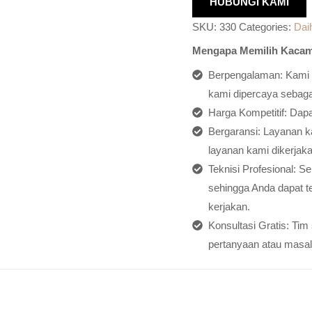
HUBUNGI KAMI
SKU:
330
Categories:
Dai
Mengapa Memilih Kacam
Berpengalaman: Kami h
kami dipercaya sebagai
Harga Kompetitif: Dap
Bergaransi: Layanan ka
layanan kami dikerjaka
Teknisi Profesional: S
sehingga Anda dapat t
kerjakan.
Konsultasi Gratis: Ti
pertanyaan atau masal