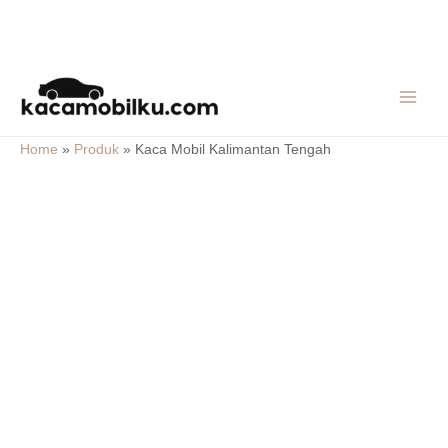
Skip
MAIN
to
MEN
content
Home
»
Produk
»
Kaca Mobil Kalimantan Tengah