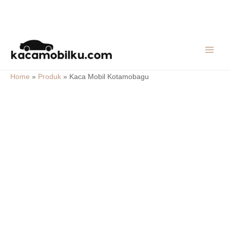
Skip
MAIN
to
MEN
content
Home
»
Produk
»
Kaca Mobil Kotamobagu