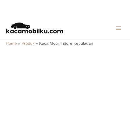
Skip
MAIN
to
MEN
content
Home
»
Produk
»
Kaca Mobil Tidore Kepulauan