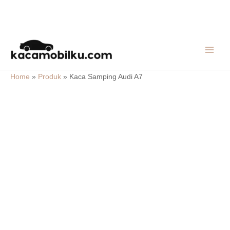
Skip
MAIN
to
MEN
content
Home
»
Produk
»
Kaca Samping Audi A7