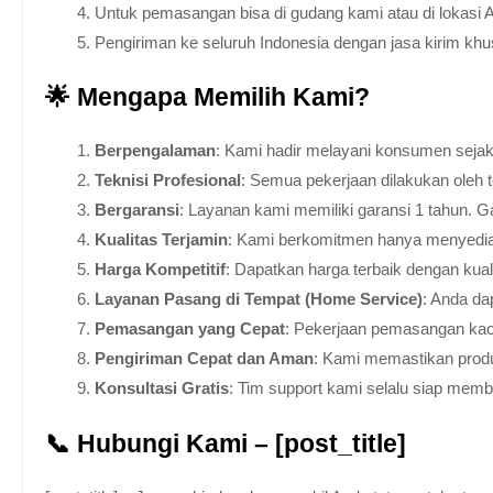
Untuk pemasangan bisa di gudang kami atau di lokasi 
Pengiriman ke seluruh Indonesia dengan jasa kirim kh
🌟 Mengapa Memilih Kami?
Berpengalaman
: Kami hadir melayani konsumen sejak 
Teknisi Profesional
: Semua pekerjaan dilakukan oleh 
Bergaransi
: Layanan kami memiliki garansi 1 tahun. Ga
Kualitas Terjamin
: Kami berkomitmen hanya menyediakan
Harga Kompetitif
: Dapatkan harga terbaik dengan kua
Layanan Pasang di Tempat (Home Service)
: Anda da
Pemasangan yang Cepat
: Pekerjaan pemasangan kaca
Pengiriman Cepat dan Aman
: Kami memastikan produ
Konsultasi Gratis
: Tim support kami selalu siap mem
📞 Hubungi Kami – [post_title]