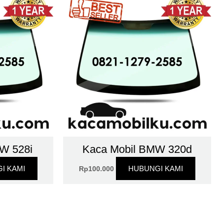
W 528i
Kaca Mobil BMW 320d
I KAMI
HUBUNGI KAMI
Rp
100.000