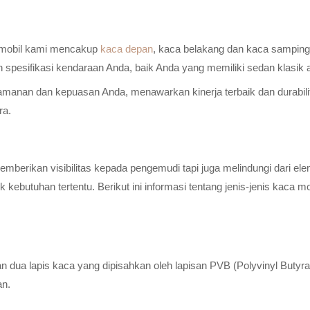
a mobil kami mencakup
kaca depan
, kaca belakang dan kaca samping 
n spesifikasi kendaraan Anda, baik Anda yang memiliki sedan klasik
anan dan kepuasan Anda, menawarkan kinerja terbaik dan durabilitas
ra.
erikan visibilitas kepada pengemudi tapi juga melindungi dari elem
ebutuhan tertentu. Berikut ini informasi tentang jenis-jenis kaca m
n dua lapis kaca yang dipisahkan oleh lapisan PVB (Polyvinyl Butyr
an.