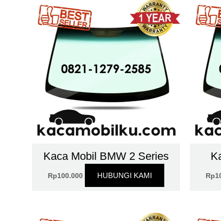
Kaca Mobil BMW 2 Series
K
HUBUNGI KAMI
Rp
100.000
Rp
1