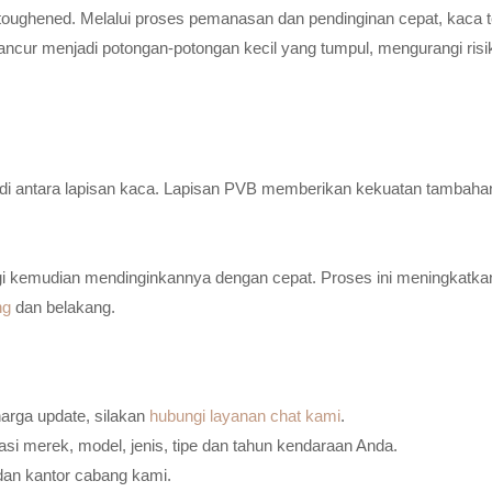
toughened. Melalui proses pemanasan dan pendinginan cepat, kaca t
ancur menjadi potongan-potongan kecil yang tumpul, mengurangi risi
n di antara lapisan kaca. Lapisan PVB memberikan kekuatan tambaha
i kemudian mendinginkannya dengan cepat. Proses ini meningkatkan
ng
dan belakang.
harga update, silakan
hubungi layanan chat kami
.
i merek, model, jenis, tipe dan tahun kendaraan Anda.
dan kantor cabang kami.