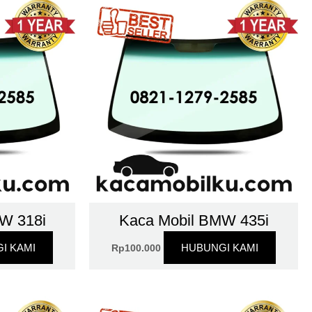
W 318i
Kaca Mobil BMW 435i
I KAMI
HUBUNGI KAMI
Rp
100.000