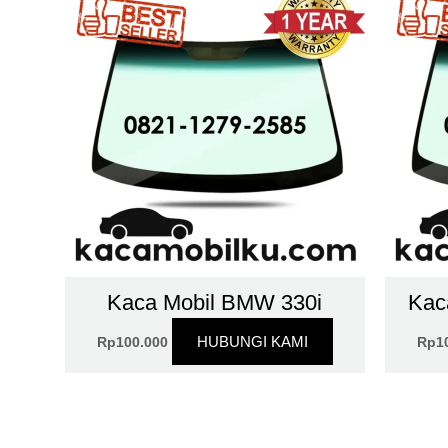
Kaca Mobil BMW 330i
Kac
HUBUNGI KAMI
Rp
100.000
Rp
1