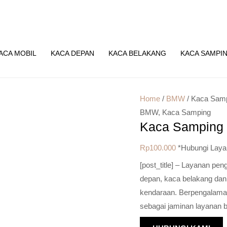
ACA MOBIL
KACA DEPAN
KACA BELAKANG
KACA SAMPI
Home
/
BMW
/ Kaca Sam
BMW
,
Kaca Samping
Kaca Samping
Rp
100.000
*Hubungi Laya
[post_title] – Layanan pe
depan, kaca belakang dan
kendaraan. Berpengalaman 
sebagai jaminan layanan b