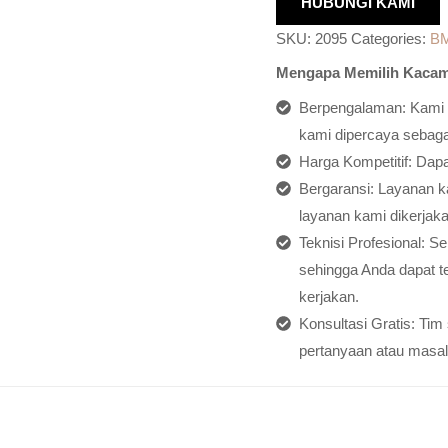
HUBUNGI KAMI
SKU:
2095
Categories:
B
Mengapa Memilih Kacam
Berpengalaman: Kami h
kami dipercaya sebagai
Harga Kompetitif: Dap
Bergaransi: Layanan ka
layanan kami dikerjaka
Teknisi Profesional: S
sehingga Anda dapat t
kerjakan.
Konsultasi Gratis: Ti
pertanyaan atau masal