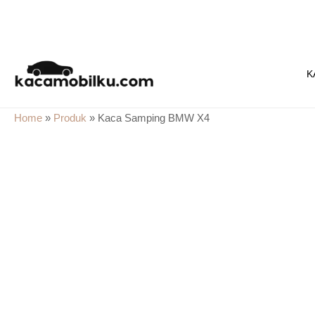
Skip
to
K
content
Home
»
Produk
»
Kaca Samping BMW X4