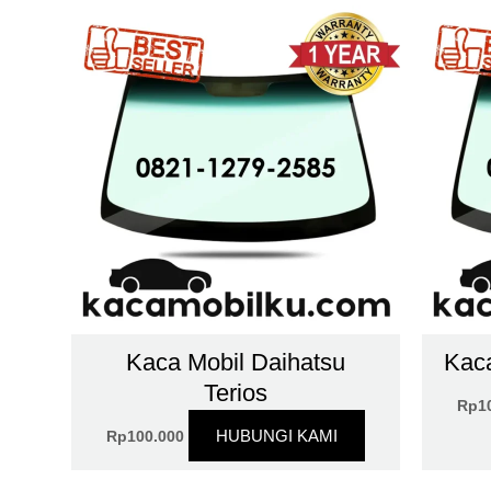
Kaca Mobil Daihatsu
Kaca
Terios
Rp
1
HUBUNGI KAMI
Rp
100.000