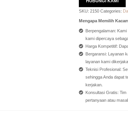
HUBUNGI KAMI
SKU:
2150
Categories:
Da
Mengapa Memilih Kacam
Berpengalaman: Kami h
kami dipercaya sebagai
Harga Kompetitif: Dap
Bergaransi: Layanan ka
layanan kami dikerjaka
Teknisi Profesional: S
sehingga Anda dapat t
kerjakan.
Konsultasi Gratis: Ti
pertanyaan atau masal