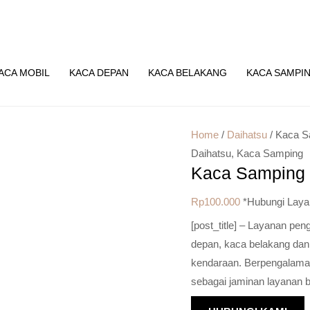
ACA MOBIL
KACA DEPAN
KACA BELAKANG
KACA SAMPI
Home
/
Daihatsu
/ Kaca S
Daihatsu
,
Kaca Samping
Kaca Samping 
Rp
100.000
*Hubungi Laya
[post_title] – Layanan pe
depan, kaca belakang dan
kendaraan. Berpengalaman 
sebagai jaminan layanan b