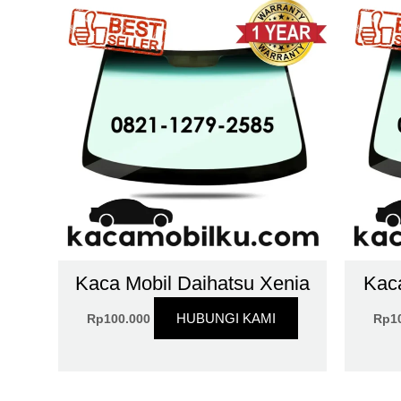
Kaca Mobil Daihatsu Xenia
Kaca
HUBUNGI KAMI
Rp
100.000
Rp
1