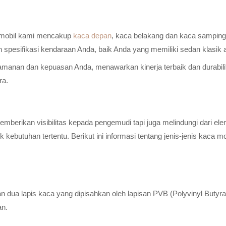
a mobil kami mencakup
kaca depan
, kaca belakang dan kaca samping 
n spesifikasi kendaraan Anda, baik Anda yang memiliki sedan klasik
anan dan kepuasan Anda, menawarkan kinerja terbaik dan durabilitas
ra.
erikan visibilitas kepada pengemudi tapi juga melindungi dari elem
ebutuhan tertentu. Berikut ini informasi tentang jenis-jenis kaca m
n dua lapis kaca yang dipisahkan oleh lapisan PVB (Polyvinyl Butyr
an.