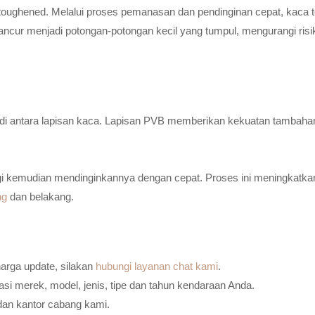
toughened. Melalui proses pemanasan dan pendinginan cepat, kaca t
ancur menjadi potongan-potongan kecil yang tumpul, mengurangi risi
n di antara lapisan kaca. Lapisan PVB memberikan kekuatan tambaha
i kemudian mendinginkannya dengan cepat. Proses ini meningkatkan
ng
dan belakang.
harga update, silakan
hubungi layanan chat kami
.
i merek, model, jenis, tipe dan tahun kendaraan Anda.
dan kantor cabang kami.