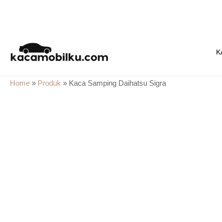
Skip
to
K
content
Home
»
Produk
»
Kaca Samping Daihatsu Sigra