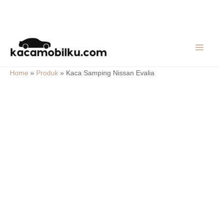
Skip
MAIN
to
MEN
content
Home
»
Produk
»
Kaca Samping Nissan Evalia