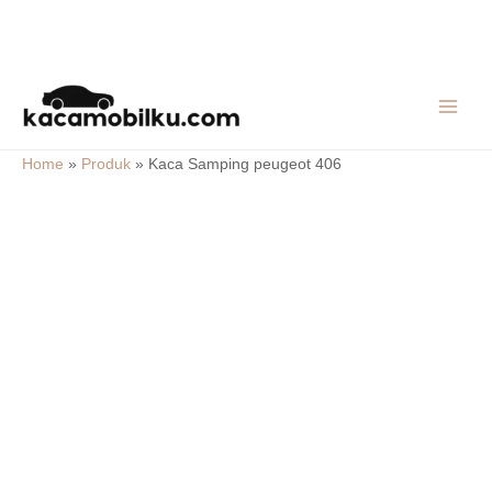
Skip
MAIN
to
MEN
content
Home
»
Produk
»
Kaca Samping peugeot 406