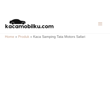
Skip
MAIN
to
MEN
content
Home
»
Produk
»
Kaca Samping Tata Motors Safari