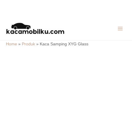
Skip
MAIN
to
MEN
content
Home
»
Produk
»
Kaca Samping XYG Glass