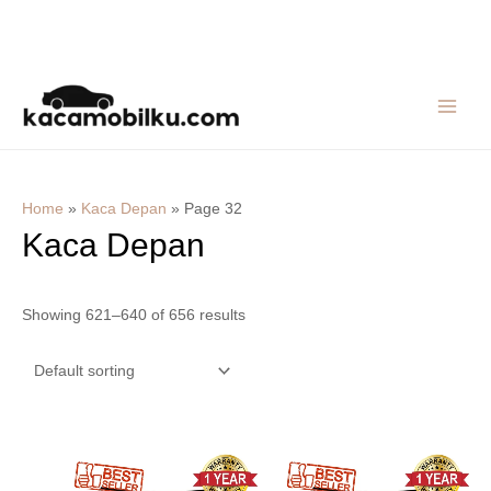
Skip
MAIN
to
MEN
content
Home
»
Kaca Depan
»
Page 32
Kaca Depan
Showing 621–640 of 656 results