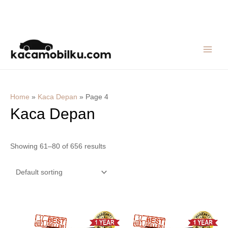
Skip
MAIN
to
MEN
content
Home
»
Kaca Depan
»
Page 4
Kaca Depan
Showing 61–80 of 656 results