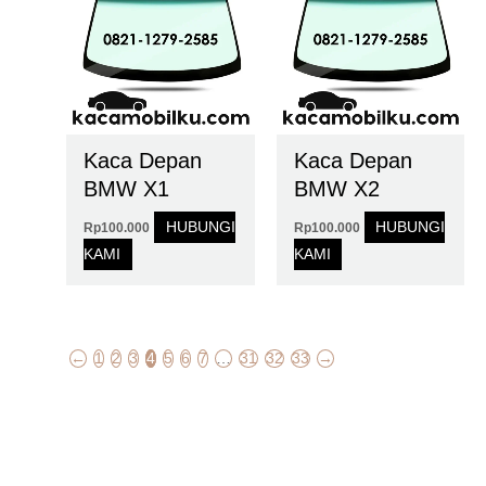
Kaca Depan
Kaca Depan
BMW X1
BMW X2
HUBUNGI
HUBUNGI
Rp
100.000
Rp
100.000
KAMI
KAMI
←
1
2
3
4
5
6
7
…
31
32
33
→