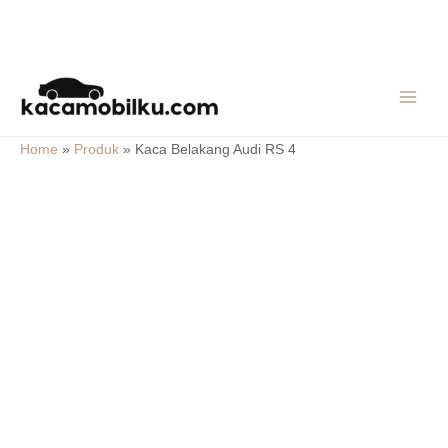
Skip
MAIN
to
MEN
content
Home
»
Produk
»
Kaca Belakang Audi RS 4