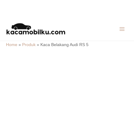
Skip
MAIN
to
MEN
content
Home
»
Produk
»
Kaca Belakang Audi RS 5