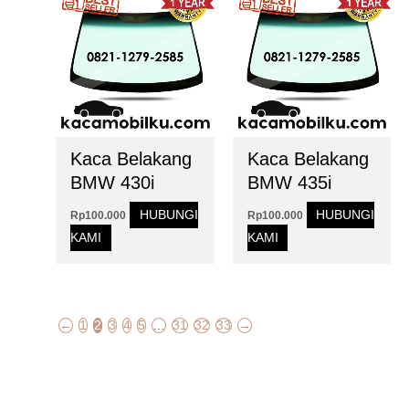
Kaca Belakang
Kaca Belakang
BMW 430i
BMW 435i
HUBUNGI
HUBUNGI
Rp
100.000
Rp
100.000
KAMI
KAMI
←
1
2
3
4
5
…
31
32
33
→