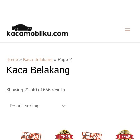
Skip
MAIN
to
MEN
content
Home
»
Kaca Belakang
»
Page 2
Kaca Belakang
Showing 21–40 of 656 results